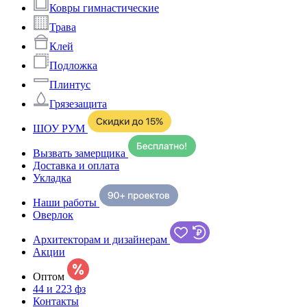
Ковры гимнастические
Трава
Клей
Подложка
Плинтус
Грязезащита
ШОУ РУМ
Вызвать замерщика
Доставка и оплата
Укладка
Наши работы
Оверлок
Архитекторам и дизайнерам
Акции
Оптом
44 и 223 фз
Контакты