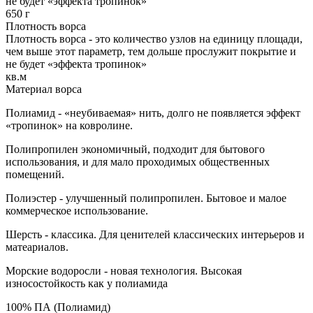
не будет «эффекта тропинок»
650 г
Плотность ворса
Плотность ворса - это количество узлов на единицу площади,
чем выше этот параметр, тем дольше прослужит покрытие и
не будет «эффекта тропинок»
кв.м
Материал ворса
Полиамид - «неубиваемая» нить, долго не появляется эффект
«тропинок» на ковролине.
Полипропилен экономичный, подходит для бытового
использования, и для мало проходимых общественных
помещений.
Полиэстер - улучшенный полипропилен. Бытовое и малое
коммерческое использование.
Шерсть - классика. Для ценителей классических интерьеров и
матеариалов.
Морские водоросли - новая технология. Высокая
износостойкость как у полиамида
100% ПА (Полиамид)