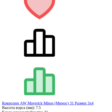
Ковролин AW Maverick Minos (Минос) 31 Размер 3х4
Высота ворса (мм):
7.5