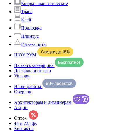
Ковры гимнастические
Трава
Клей
Подложка
Плинтус
Грязезащита
ШОУ РУМ
Вызвать замерщика
Доставка и оплата
Укладка
Наши работы
Оверлок
Архитекторам и дизайнерам
Акции
Оптом
44 и 223 фз
Контакты