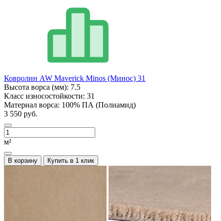
Ковролин AW Maverick Minos (Минос) 31
Высота ворса (мм):
7.5
Класс износостойкости:
31
Материал ворса:
100% ПА (Полиамид)
3 550 руб.
м²
В корзину
Купить в 1 клик