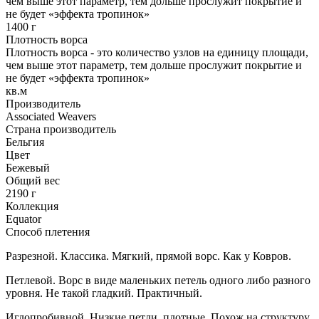
чем выше этот параметр, тем дольше прослужит покрытие и
не будет «эффекта тропинок»
1400 г
Плотность ворса
Плотность ворса - это количество узлов на единицу площади,
чем выше этот параметр, тем дольше прослужит покрытие и
не будет «эффекта тропинок»
кв.м
Производитель
Associated Weavers
Страна производитель
Бельгия
Цвет
Бежевый
Общий вес
2190 г
Коллекция
Equator
Способ плетения
Разрезной. Классика. Мягкий, прямой ворс. Как у Ковров.
Петлевой. Ворс в виде маленьких петель одного либо разного
уровня. Не такой гладкий. Практичный.
Иглопробивной. Низкие петли, плотные. Похож на структуру