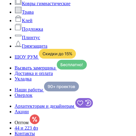
Ковры гимнастические
Трава
Клей
Подложка
Плинтус
Грязезащита
ШОУ РУМ
Вызвать замерщика
Доставка и оплата
Укладка
Наши работы
Оверлок
Архитекторам и дизайнерам
Акции
Оптом
44 и 223 фз
Контакты