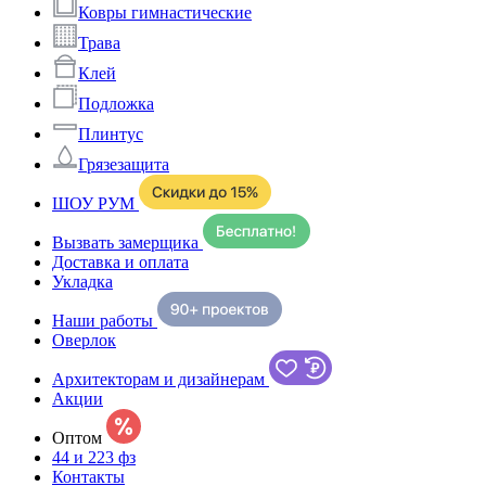
Ковры гимнастические
Трава
Клей
Подложка
Плинтус
Грязезащита
ШОУ РУМ
Вызвать замерщика
Доставка и оплата
Укладка
Наши работы
Оверлок
Архитекторам и дизайнерам
Акции
Оптом
44 и 223 фз
Контакты