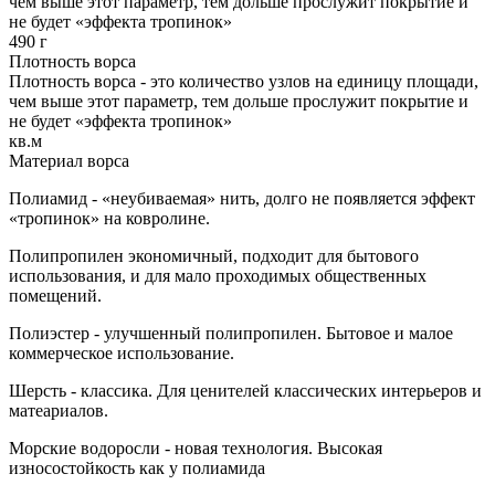
чем выше этот параметр, тем дольше прослужит покрытие и
не будет «эффекта тропинок»
490 г
Плотность ворса
Плотность ворса - это количество узлов на единицу площади,
чем выше этот параметр, тем дольше прослужит покрытие и
не будет «эффекта тропинок»
кв.м
Материал ворса
Полиамид - «неубиваемая» нить, долго не появляется эффект
«тропинок» на ковролине.
Полипропилен экономичный, подходит для бытового
использования, и для мало проходимых общественных
помещений.
Полиэстер - улучшенный полипропилен. Бытовое и малое
коммерческое использование.
Шерсть - классика. Для ценителей классических интерьеров и
матеариалов.
Морские водоросли - новая технология. Высокая
износостойкость как у полиамида