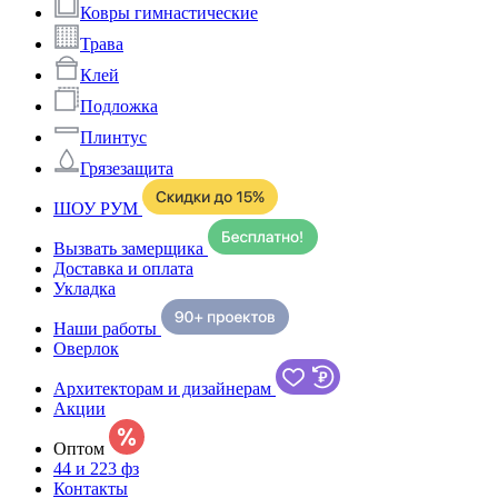
Ковры гимнастические
Трава
Клей
Подложка
Плинтус
Грязезащита
ШОУ РУМ
Вызвать замерщика
Доставка и оплата
Укладка
Наши работы
Оверлок
Архитекторам и дизайнерам
Акции
Оптом
44 и 223 фз
Контакты