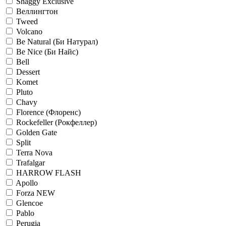
Shaggy Exclusive
Веллингтон
Tweed
Volcano
Be Natural (Би Натурал)
Be Nice (Би Найс)
Bell
Dessert
Komet
Pluto
Chavy
Florence (Флоренс)
Rockefeller (Рокфеллер)
Golden Gate
Split
Terra Nova
Trafalgar
HARROW FLASH
Apollo
Forza NEW
Glencoe
Pablo
Perugia