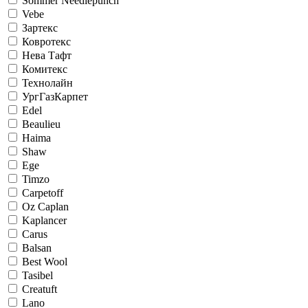
Sommer Needlepunch
Vebe
Зартекс
Ковротекс
Нева Тафт
Комитекс
Технолайн
УргГазКарпет
Edel
Beaulieu
Haima
Shaw
Ege
Timzo
Carpetoff
Oz Caplan
Kaplancer
Carus
Balsan
Best Wool
Tasibel
Creatuft
Lano