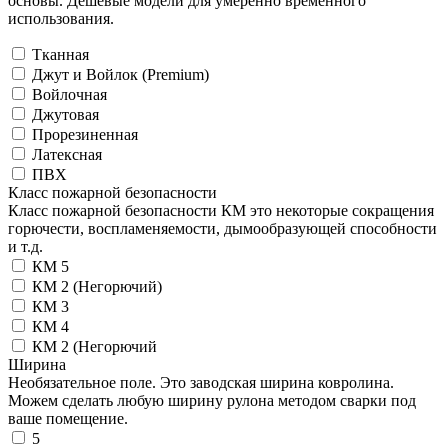
основы. Дешевые модели для умеренно временного
использования.
Тканная
Джут и Войлок (Premium)
Войлочная
Джутовая
Прорезиненная
Латексная
ПВХ
Класс пожарной безопасности
Класс пожарной безопасности КМ это некоторые сокращения
горючести, воспламеняемости, дымообразующей способности
и т.д.
КМ 5
КМ 2 (Негорючий)
КМ 3
КМ 4
КМ 2 (Негорючий
Ширина
Необязательное поле. Это заводская ширина ковролина.
Можем сделать любую ширину рулона методом сварки под
ваше помещение.
5