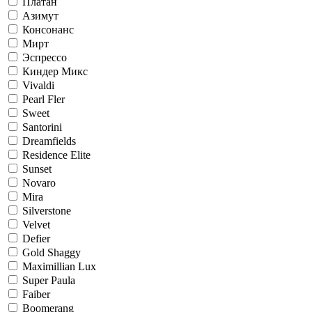
Платан
Азимут
Консонанс
Мирт
Эспрессо
Киндер Микс
Vivaldi
Pearl Fler
Sweet
Santorini
Dreamfields
Residence Elite
Sunset
Novaro
Mira
Silverstone
Velvet
Defier
Gold Shaggy
Maximillian Lux
Super Paula
Faiber
Boomerang