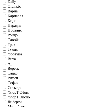
Daily
Olympic
Варна
Карнавал
Кидс
Парадиз
Прованс
Рондо
Савойа
Трек
Тунис
Фортуна
Вита
Ария
Вереск
Садко
Рифей
София
Спектра
ФлорТ Офис
ФлорТ Экспо
Либерти
Magnificus