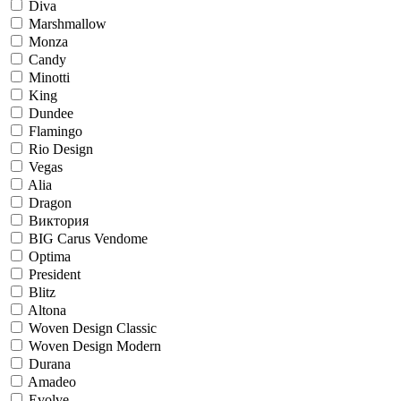
Diva
Marshmallow
Monza
Candy
Minotti
King
Dundee
Flamingo
Rio Design
Vegas
Alia
Dragon
Виктория
BIG Carus Vendome
Optima
President
Blitz
Altona
Woven Design Classic
Woven Design Modern
Durana
Amadeo
Evolve