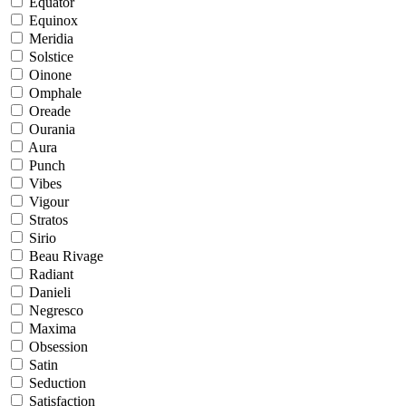
Equator
Equinox
Meridia
Solstice
Oinone
Omphale
Oreade
Ourania
Aura
Punch
Vibes
Vigour
Stratos
Sirio
Beau Rivage
Radiant
Danieli
Negresco
Maxima
Obsession
Satin
Seduction
Satisfaction