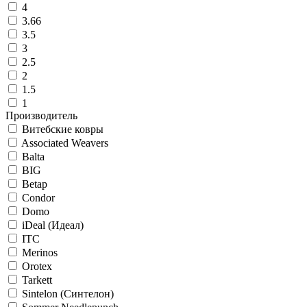
4
3.66
3.5
3
2.5
2
1.5
1
Производитель
Витебские ковры
Associated Weavers
Balta
BIG
Betap
Condor
Domo
iDeal (Идеал)
ITC
Merinos
Orotex
Tarkett
Sintelon (Синтелон)