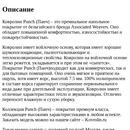
Описание
Ковролин Punch (Панч) – это премиальное напольное
покрытие от бельгийского бренда Associated Weavers. Оно
обладает повышенной комфортностью, износостойкостью и
пожароустойчивостью.
Ковролин имеет войлочную основу, которая имеет хорошие
шумопоглощающие, пылеотталкивающие и
теплоизоляционные свойства. Ковролин на войлочной основе
легко режется, укладывается и при этом не «сыпется».
Покрытие Punch (Панч)подходит как для коммерческих, так и
для бытовых помещений. Оно очень мягкое и приятное на
ощупь, хотя имеет ворс, высотой 7.5 мм. 100% полипропилен
в составе ворса гарантирует сохранение первоначального
вида даже при длительной эксплуатации. Ковролин имеет
отличные характеристики тепло и звукоизоляции. Отлично
переносит влажную и сухую уборку.
Коллекция Punch (Панч) – покрытие премиум класса,
обладающее высокими характеристиками в любом аспекте.
Заказать модель можно на нашем сайте – Kovrolin.ru
Товар можно купить с доставкой по всей Москве, также