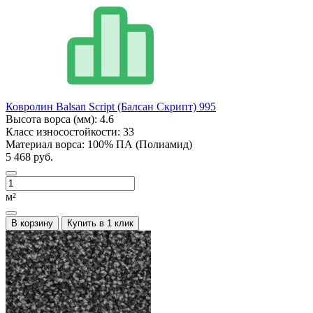
Ковролин Balsan Script (Балсан Скрипт) 995
Высота ворса (мм):
4.6
Класс износостойкости:
33
Материал ворса:
100% ПА (Полиамид)
5 468 руб.
м²
В корзину
Купить в 1 клик