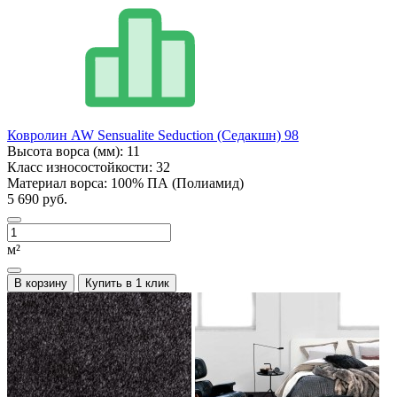
Ковролин AW Sensualite Seduction (Седакшн) 98
Высота ворса (мм):
11
Класс износостойкости:
32
Материал ворса:
100% ПА (Полиамид)
5 690 руб.
м²
В корзину
Купить в 1 клик