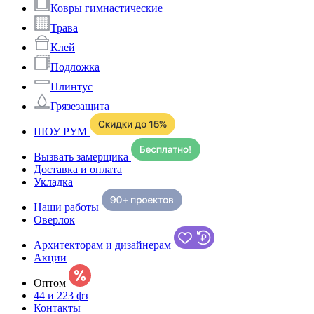
Ковры гимнастические
Трава
Клей
Подложка
Плинтус
Грязезащита
ШОУ РУМ
Вызвать замерщика
Доставка и оплата
Укладка
Наши работы
Оверлок
Архитекторам и дизайнерам
Акции
Оптом
44 и 223 фз
Контакты