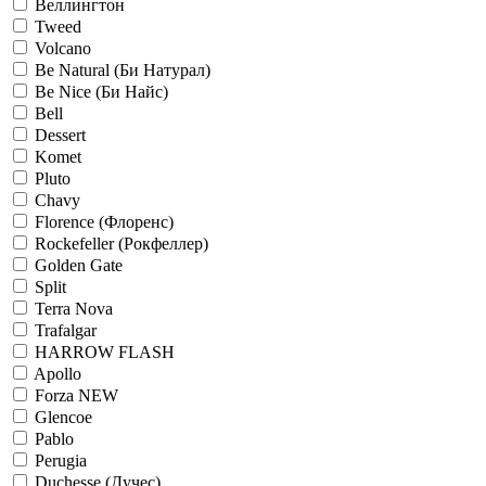
Веллингтон
Tweed
Volcano
Be Natural (Би Натурал)
Be Nice (Би Найс)
Bell
Dessert
Komet
Pluto
Chavy
Florence (Флоренс)
Rockefeller (Рокфеллер)
Golden Gate
Split
Terra Nova
Trafalgar
HARROW FLASH
Apollo
Forza NEW
Glencoe
Pablo
Perugia
Duchesse (Дучес)