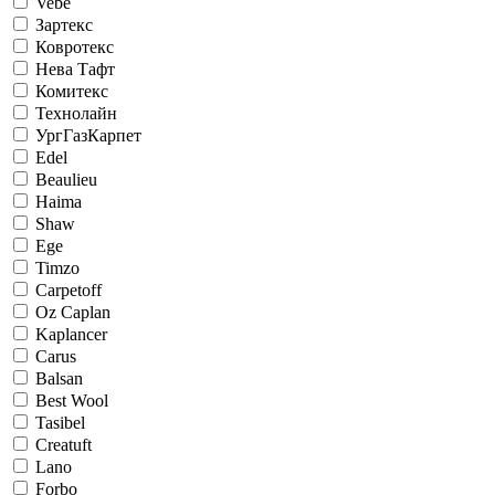
Vebe
Зартекс
Ковротекс
Нева Тафт
Комитекс
Технолайн
УргГазКарпет
Edel
Beaulieu
Haima
Shaw
Ege
Timzo
Carpetoff
Oz Caplan
Kaplancer
Carus
Balsan
Best Wool
Tasibel
Creatuft
Lano
Forbo