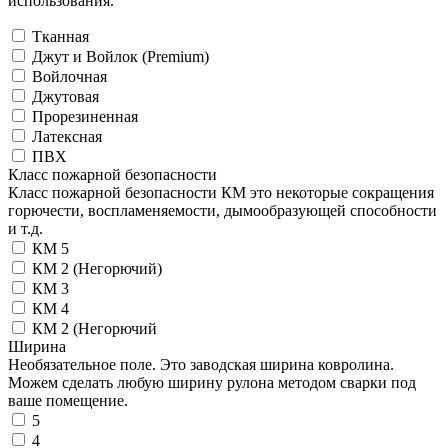
использования.
Тканная
Джут и Войлок (Premium)
Войлочная
Джутовая
Прорезиненная
Латексная
ПВХ
Класс пожарной безопасности
Класс пожарной безопасности КМ это некоторые сокращения
горючести, воспламеняемости, дымообразующей способности
и т.д.
КМ 5
КМ 2 (Негорючий)
КМ 3
КМ 4
КМ 2 (Негорючий
Ширина
Необязательное поле. Это заводская ширина ковролина.
Можем сделать любую ширину рулона методом сварки под
ваше помещение.
5
4