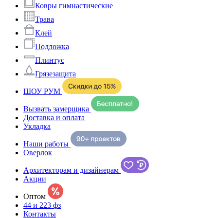
Ковры гимнастические
Трава
Клей
Подложка
Плинтус
Грязезащита
ШОУ РУМ
Вызвать замерщика
Доставка и оплата
Укладка
Наши работы
Оверлок
Архитекторам и дизайнерам
Акции
Оптом
44 и 223 фз
Контакты