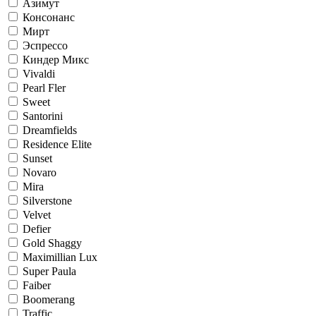
Азимут
Консонанс
Мирт
Эспрессо
Киндер Микс
Vivaldi
Pearl Fler
Sweet
Santorini
Dreamfields
Residence Elite
Sunset
Novaro
Mira
Silverstone
Velvet
Defier
Gold Shaggy
Maximillian Lux
Super Paula
Faiber
Boomerang
Traffic