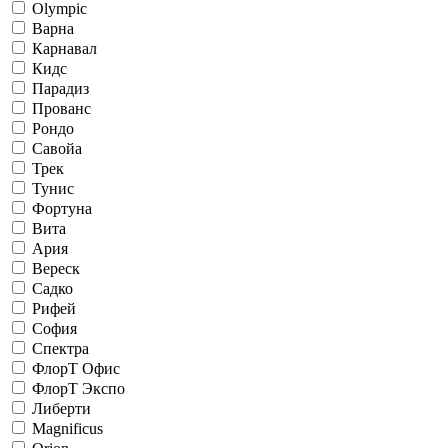
Olympic
Варна
Карнавал
Кидс
Парадиз
Прованс
Рондо
Савойа
Трек
Тунис
Фортуна
Вита
Ария
Вереск
Садко
Рифей
София
Спектра
ФлорТ Офис
ФлорТ Экспо
Либерти
Magnificus