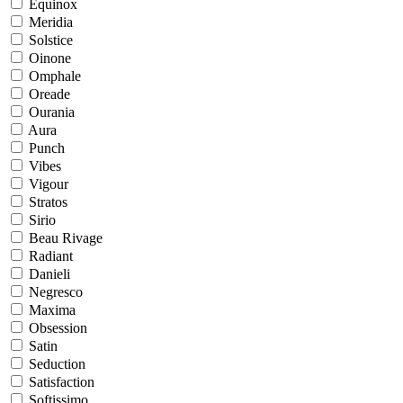
Equinox
Meridia
Solstice
Oinone
Omphale
Oreade
Ourania
Aura
Punch
Vibes
Vigour
Stratos
Sirio
Beau Rivage
Radiant
Danieli
Negresco
Maxima
Obsession
Satin
Seduction
Satisfaction
Softissimo