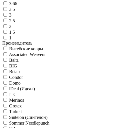
3.66
3.5
3
2.5
2
1.5
1
Производитель
Витебские ковры
Associated Weavers
Balta
BIG
Betap
Condor
Domo
iDeal (Идеал)
ITC
Merinos
Orotex
Tarkett
Sintelon (Синтелон)
Sommer Needlepunch