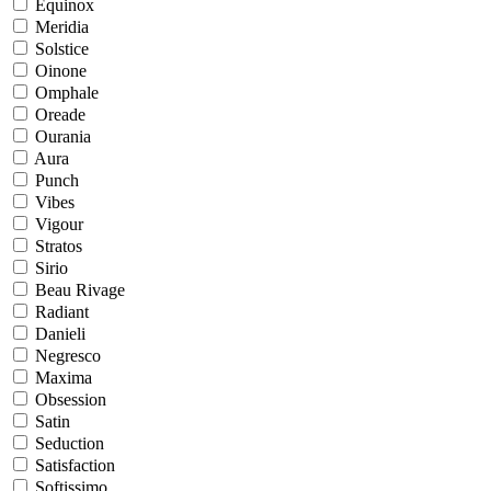
Equinox
Meridia
Solstice
Oinone
Omphale
Oreade
Ourania
Aura
Punch
Vibes
Vigour
Stratos
Sirio
Beau Rivage
Radiant
Danieli
Negresco
Maxima
Obsession
Satin
Seduction
Satisfaction
Softissimo