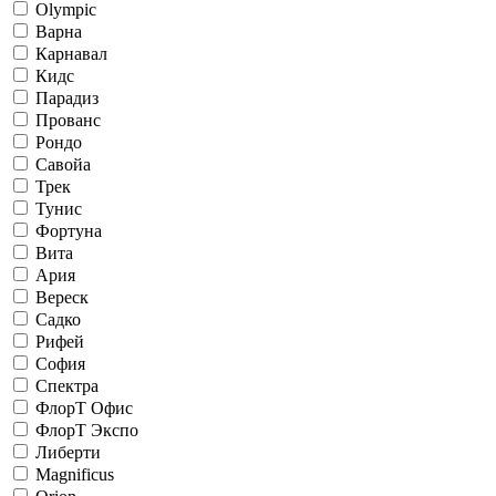
Olympic
Варна
Карнавал
Кидс
Парадиз
Прованс
Рондо
Савойа
Трек
Тунис
Фортуна
Вита
Ария
Вереск
Садко
Рифей
София
Спектра
ФлорТ Офис
ФлорТ Экспо
Либерти
Magnificus