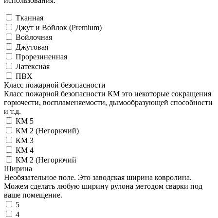
использования.
Тканная
Джут и Войлок (Premium)
Войлочная
Джутовая
Прорезиненная
Латексная
ПВХ
Класс пожарной безопасности
Класс пожарной безопасности КМ это некоторые сокращения
горючести, воспламеняемости, дымообразующей способности
и т.д.
КМ 5
КМ 2 (Негорючий)
КМ 3
КМ 4
КМ 2 (Негорючий
Ширина
Необязательное поле. Это заводская ширина ковролина.
Можем сделать любую ширину рулона методом сварки под
ваше помещение.
5
4