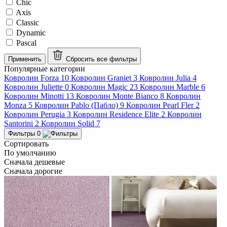
Chic
Axis
Classic
Dynamic
Pascal
Применить
Сбросить все
фильтры
Популярные категории
Ковролин Forza
10
Ковролин Graniet
3
Ковролин Julia
4
Ковролин Juliette
0
Ковролин Magic
23
Ковролин Marble
6
Ковролин Minotti
13
Ковролин Monte Bianco
8
Ковролин
Monza
5
Ковролин Pablo (Пабло)
9
Ковролин Pearl Fler
2
Ковролин Perugia
3
Ковролин Residence Elite
2
Ковролин
Santorini
2
Ковролин Solid
7
Фильтры
0
Сортировать
По умолчанию
Сначала дешевые
Сначала дорогие