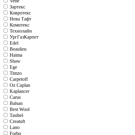
Vebe
Зартекс
Ковротекс
Нева Тафт
Комитекс
Технолайн
УргГазКарпет
Edel
Beaulieu
Haima
Shaw
Ege
Timzo
Carpetoff
Oz Caplan
Kaplancer
Carus
Balsan
Best Wool
Tasibel
Creatuft
Lano
Forbo