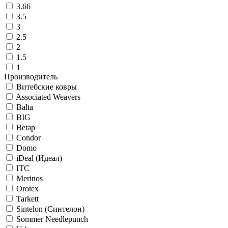
3.66
3.5
3
2.5
2
1.5
1
Производитель
Витебские ковры
Associated Weavers
Balta
BIG
Betap
Condor
Domo
iDeal (Идеал)
ITC
Merinos
Orotex
Tarkett
Sintelon (Синтелон)
Sommer Needlepunch