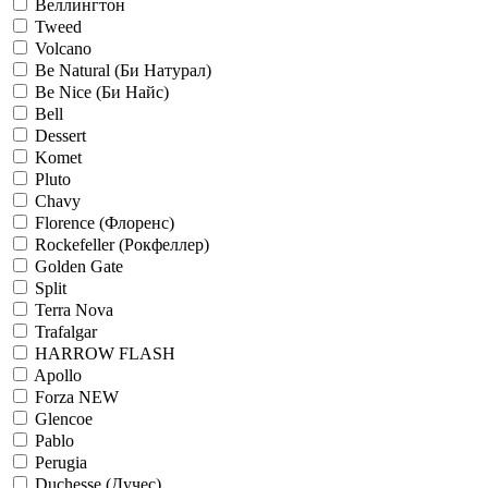
Веллингтон
Tweed
Volcano
Be Natural (Би Натурал)
Be Nice (Би Найс)
Bell
Dessert
Komet
Pluto
Chavy
Florence (Флоренс)
Rockefeller (Рокфеллер)
Golden Gate
Split
Terra Nova
Trafalgar
HARROW FLASH
Apollo
Forza NEW
Glencoe
Pablo
Perugia
Duchesse (Дучес)