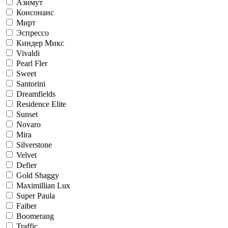
Азимут
Консонанс
Мирт
Эспрессо
Киндер Микс
Vivaldi
Pearl Fler
Sweet
Santorini
Dreamfields
Residence Elite
Sunset
Novaro
Mira
Silverstone
Velvet
Defier
Gold Shaggy
Maximillian Lux
Super Paula
Faiber
Boomerang
Traffic