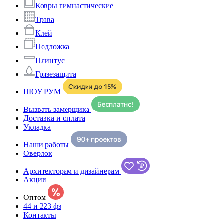
Ковры гимнастические
Трава
Клей
Подложка
Плинтус
Грязезащита
ШОУ РУМ
Вызвать замерщика
Доставка и оплата
Укладка
Наши работы
Оверлок
Архитекторам и дизайнерам
Акции
Оптом
44 и 223 фз
Контакты