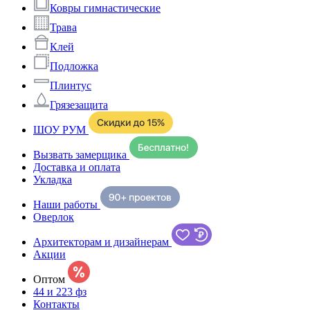
Ковры гимнастические
Трава
Клей
Подложка
Плинтус
Грязезащита
ШОУ РУМ
Вызвать замерщика
Доставка и оплата
Укладка
Наши работы
Оверлок
Архитекторам и дизайнерам
Акции
Оптом
44 и 223 фз
Контакты