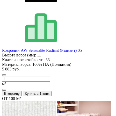
Ковролин AW Sensualite Radiant (Рэдиант) 05
Высота ворса (мм):
11
Класс износостойкости:
33
Материал ворса:
100% ПА (Полиамид)
5 883 руб.
м²
В корзину
Купить в 1 клик
ОТ 100 М²