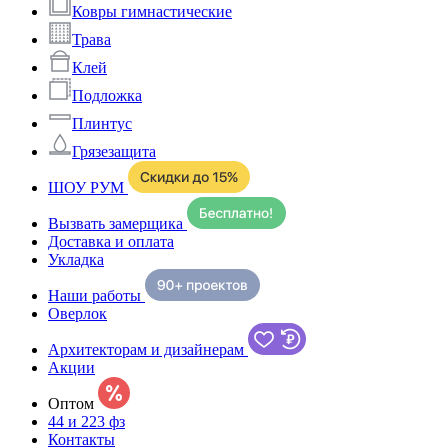
Ковры гимнастические
Трава
Клей
Подложка
Плинтус
Грязезащита
ШОУ РУМ
Вызвать замерщика
Доставка и оплата
Укладка
Наши работы
Оверлок
Архитекторам и дизайнерам
Акции
Оптом
44 и 223 фз
Контакты