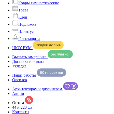
Ковры гимнастические
Трава
Клей
Подложка
Плинтус
Грязезащита
ШОУ РУМ
Вызвать замерщика
Доставка и оплата
Укладка
Наши работы
Оверлок
Архитекторам и дизайнерам
Акции
Оптом
44 и 223 фз
Контакты