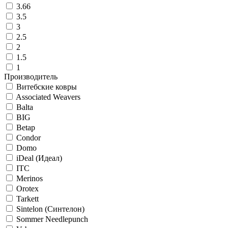
3.66
3.5
3
2.5
2
1.5
1
Производитель
Витебские ковры
Associated Weavers
Balta
BIG
Betap
Condor
Domo
iDeal (Идеал)
ITC
Merinos
Orotex
Tarkett
Sintelon (Синтелон)
Sommer Needlepunch