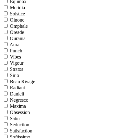
Equinox
Meridia
Solstice
Oinone
Omphale
Oreade
Ourania
Aura
Punch
Vibes
Vigour
Stratos
Sirio
Beau Rivage
Radiant
Danieli
Negresco
Maxima
Obsession
Satin
Seduction
Satisfaction
Softissimo