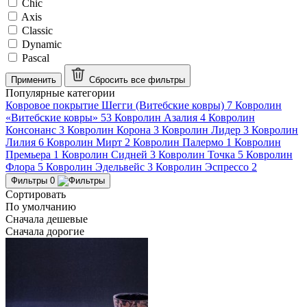
Chic
Axis
Classic
Dynamic
Pascal
Применить
Сбросить все
фильтры
Популярные категории
Ковровое покрытие Шегги (Витебские ковры)
7
Ковролин
«Витебские ковры»
53
Ковролин Азалия
4
Ковролин
Консонанс
3
Ковролин Корона
3
Ковролин Лидер
3
Ковролин
Лилия
6
Ковролин Мирт
2
Ковролин Палермо
1
Ковролин
Премьера
1
Ковролин Сидней
3
Ковролин Точка
5
Ковролин
Флора
5
Ковролин Эдельвейс
3
Ковролин Эспрессо
2
Фильтры
0
Сортировать
По умолчанию
Сначала дешевые
Сначала дорогие