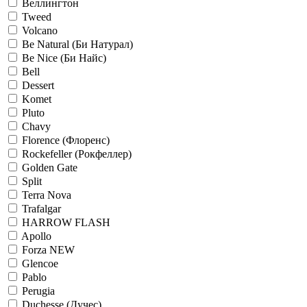
Веллингтон
Tweed
Volcano
Be Natural (Би Натурал)
Be Nice (Би Найс)
Bell
Dessert
Komet
Pluto
Chavy
Florence (Флоренс)
Rockefeller (Рокфеллер)
Golden Gate
Split
Terra Nova
Trafalgar
HARROW FLASH
Apollo
Forza NEW
Glencoe
Pablo
Perugia
Duchesse (Дучес)