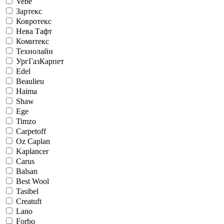
Vebe
Зартекс
Ковротекс
Нева Тафт
Комитекс
Технолайн
УргГазКарпет
Edel
Beaulieu
Haima
Shaw
Ege
Timzo
Carpetoff
Oz Caplan
Kaplancer
Carus
Balsan
Best Wool
Tasibel
Creatuft
Lano
Forbo