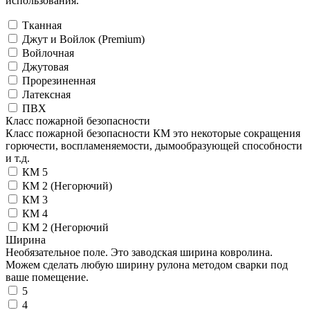
использования.
Тканная
Джут и Войлок (Premium)
Войлочная
Джутовая
Прорезиненная
Латексная
ПВХ
Класс пожарной безопасности
Класс пожарной безопасности КМ это некоторые сокращения
горючести, воспламеняемости, дымообразующей способности
и т.д.
КМ 5
КМ 2 (Негорючий)
КМ 3
КМ 4
КМ 2 (Негорючий
Ширина
Необязательное поле. Это заводская ширина ковролина.
Можем сделать любую ширину рулона методом сварки под
ваше помещение.
5
4