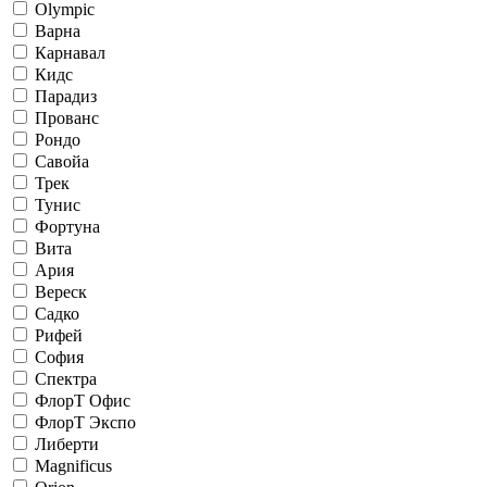
Olympic
Варна
Карнавал
Кидс
Парадиз
Прованс
Рондо
Савойа
Трек
Тунис
Фортуна
Вита
Ария
Вереск
Садко
Рифей
София
Спектра
ФлорТ Офис
ФлорТ Экспо
Либерти
Magnificus