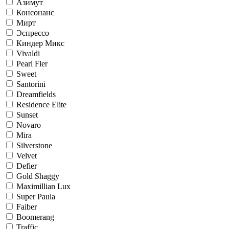
Азимут
Консонанс
Мирт
Эспрессо
Киндер Микс
Vivaldi
Pearl Fler
Sweet
Santorini
Dreamfields
Residence Elite
Sunset
Novaro
Mira
Silverstone
Velvet
Defier
Gold Shaggy
Maximillian Lux
Super Paula
Faiber
Boomerang
Traffic