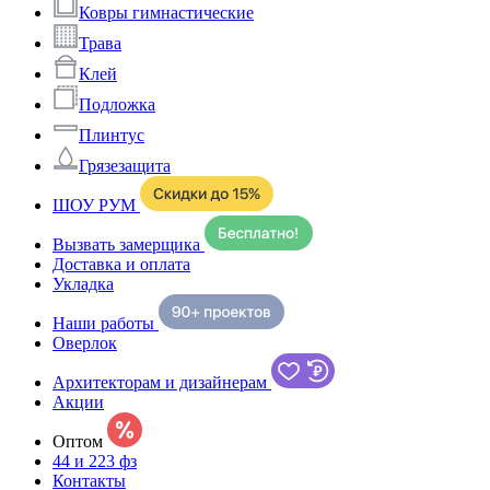
Ковры гимнастические
Трава
Клей
Подложка
Плинтус
Грязезащита
ШОУ РУМ
Вызвать замерщика
Доставка и оплата
Укладка
Наши работы
Оверлок
Архитекторам и дизайнерам
Акции
Оптом
44 и 223 фз
Контакты