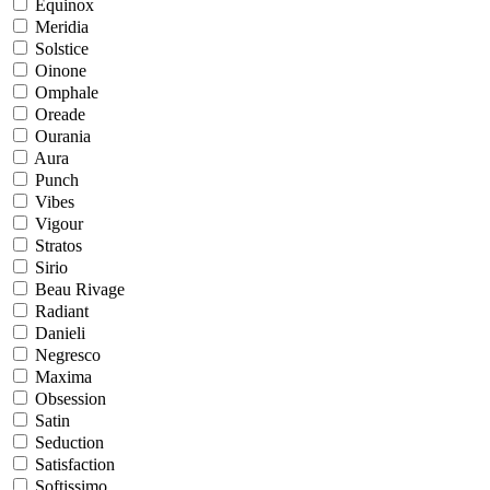
Equinox
Meridia
Solstice
Oinone
Omphale
Oreade
Ourania
Aura
Punch
Vibes
Vigour
Stratos
Sirio
Beau Rivage
Radiant
Danieli
Negresco
Maxima
Obsession
Satin
Seduction
Satisfaction
Softissimo