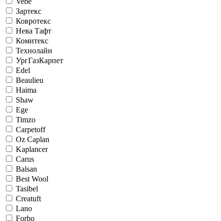
Vebe
Зартекс
Ковротекс
Нева Тафт
Комитекс
Технолайн
УргГазКарпет
Edel
Beaulieu
Haima
Shaw
Ege
Timzo
Carpetoff
Oz Caplan
Kaplancer
Carus
Balsan
Best Wool
Tasibel
Creatuft
Lano
Forbo