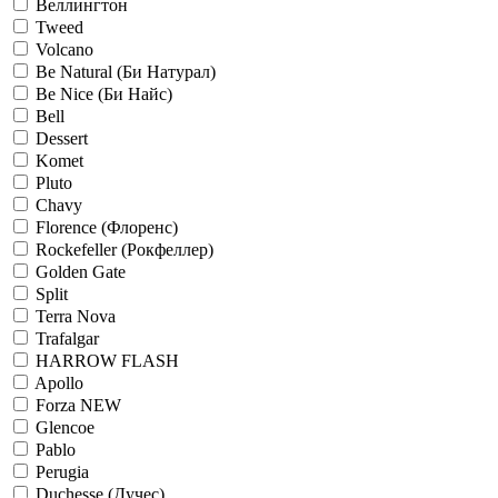
Веллингтон
Tweed
Volcano
Be Natural (Би Натурал)
Be Nice (Би Найс)
Bell
Dessert
Komet
Pluto
Chavy
Florence (Флоренс)
Rockefeller (Рокфеллер)
Golden Gate
Split
Terra Nova
Trafalgar
HARROW FLASH
Apollo
Forza NEW
Glencoe
Pablo
Perugia
Duchesse (Дучес)