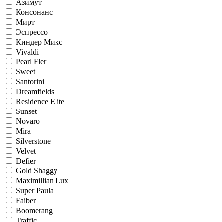
Азимут
Консонанс
Мирт
Эспрессо
Киндер Микс
Vivaldi
Pearl Fler
Sweet
Santorini
Dreamfields
Residence Elite
Sunset
Novaro
Mira
Silverstone
Velvet
Defier
Gold Shaggy
Maximillian Lux
Super Paula
Faiber
Boomerang
Traffic