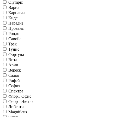
Olympic
Варна
Карнавал
Кидс
Парадиз
Прованс
Рондо
Савойа
Трек
Тунис
Фортуна
Вита
Ария
Вереск
Садко
Рифей
София
Спектра
ФлорТ Офис
ФлорТ Экспо
Либерти
Magnificus