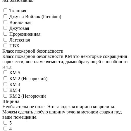
использования.
Тканная
Джут и Войлок (Premium)
Войлочная
Джутовая
Прорезиненная
Латексная
ПВХ
Класс пожарной безопасности
Класс пожарной безопасности КМ это некоторые сокращения
горючести, воспламеняемости, дымообразующей способности
и т.д.
КМ 5
КМ 2 (Негорючий)
КМ 3
КМ 4
КМ 2 (Негорючий
Ширина
Необязательное поле. Это заводская ширина ковролина.
Можем сделать любую ширину рулона методом сварки под
ваше помещение.
5
4