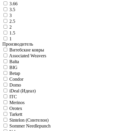
3.66
3.5
3
2.5
2
1.5
1
Производитель
Витебские ковры
Associated Weavers
Balta
BIG
Betap
Condor
Domo
iDeal (Идеал)
ITC
Merinos
Orotex
Tarkett
Sintelon (Синтелон)
Sommer Needlepunch