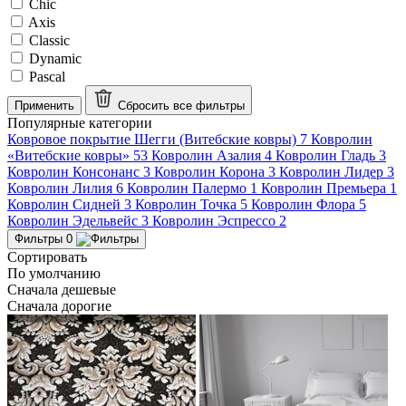
Chic
Axis
Classic
Dynamic
Pascal
Применить
Сбросить все
фильтры
Популярные категории
Ковровое покрытие Шегги (Витебские ковры)
7
Ковролин
«Витебские ковры»
53
Ковролин Азалия
4
Ковролин Гладь
3
Ковролин Консонанс
3
Ковролин Корона
3
Ковролин Лидер
3
Ковролин Лилия
6
Ковролин Палермо
1
Ковролин Премьера
1
Ковролин Сидней
3
Ковролин Точка
5
Ковролин Флора
5
Ковролин Эдельвейс
3
Ковролин Эспрессо
2
Фильтры
0
Сортировать
По умолчанию
Сначала дешевые
Сначала дорогие