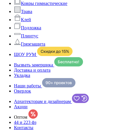
Ковры гимнастические
Трава
Клей
Подложка
Плинтус
Грязезащита
ШОУ РУМ
Вызвать замерщика
Доставка и оплата
Укладка
Наши работы
Оверлок
Архитекторам и дизайнерам
Акции
Оптом
44 и 223 фз
Контакты