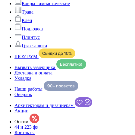
Ковры гимнастические
Трава
Клей
Подложка
Плинтус
Грязезащита
ШОУ РУМ
Вызвать замерщика
Доставка и оплата
Укладка
Наши работы
Оверлок
Архитекторам и дизайнерам
Акции
Оптом
44 и 223 фз
Контакты