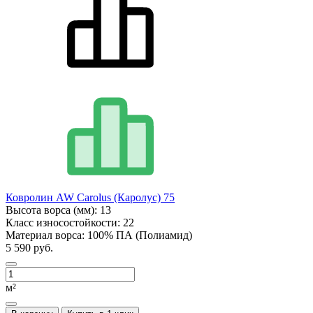
Ковролин AW Carolus (Каролус) 75
Высота ворса (мм):
13
Класс износостойкости:
22
Материал ворса:
100% ПА (Полиамид)
5 590 руб.
м²