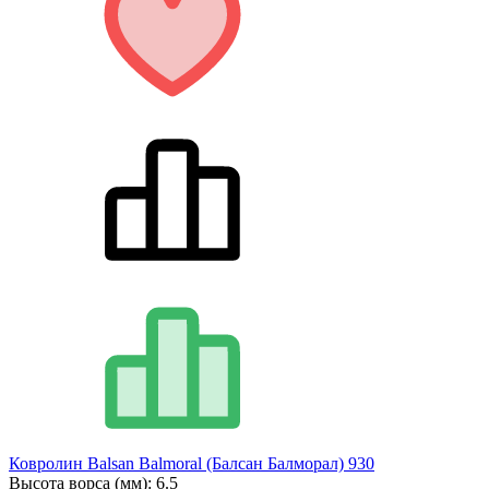
Ковролин Balsan Balmoral (Балсан Балморал) 930
Высота ворса (мм):
6.5