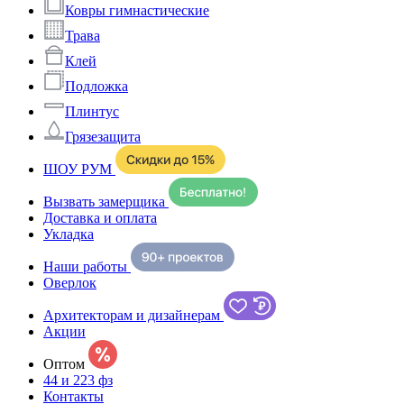
Ковры гимнастические
Трава
Клей
Подложка
Плинтус
Грязезащита
ШОУ РУМ
Вызвать замерщика
Доставка и оплата
Укладка
Наши работы
Оверлок
Архитекторам и дизайнерам
Акции
Оптом
44 и 223 фз
Контакты