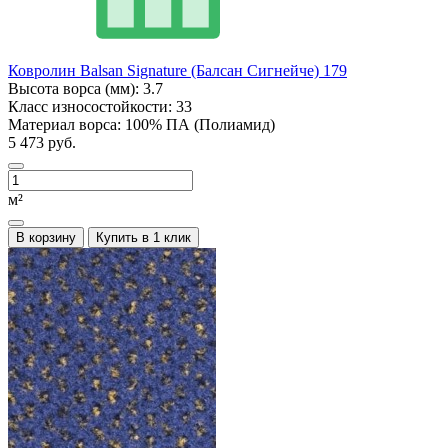
Ковролин Balsan Signature (Балсан Сигнейче) 179
Высота ворса (мм):
3.7
Класс износостойкости:
33
Материал ворса:
100% ПА (Полиамид)
5 473 руб.
м²
В корзину
Купить в 1 клик