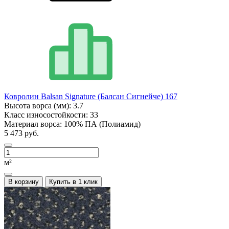
Ковролин Balsan Signature (Балсан Сигнейче) 167
Высота ворса (мм):
3.7
Класс износостойкости:
33
Материал ворса:
100% ПА (Полиамид)
5 473 руб.
м²
В корзину
Купить в 1 клик