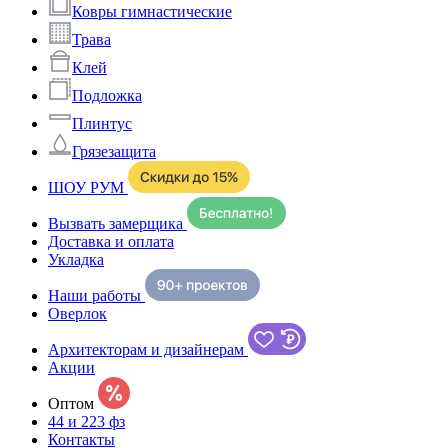
Ковры гимнастические
Трава
Клей
Подложка
Плинтус
Грязезащита
ШОУ РУМ
Вызвать замерщика
Доставка и оплата
Укладка
Наши работы
Оверлок
Архитекторам и дизайнерам
Акции
Оптом
44 и 223 фз
Контакты