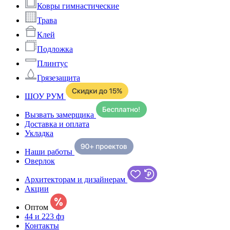
Ковры гимнастические
Трава
Клей
Подложка
Плинтус
Грязезащита
ШОУ РУМ
Вызвать замерщика
Доставка и оплата
Укладка
Наши работы
Оверлок
Архитекторам и дизайнерам
Акции
Оптом
44 и 223 фз
Контакты