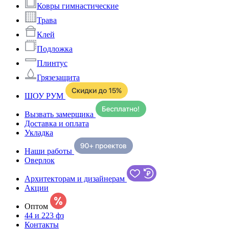
Ковры гимнастические
Трава
Клей
Подложка
Плинтус
Грязезащита
ШОУ РУМ
Вызвать замерщика
Доставка и оплата
Укладка
Наши работы
Оверлок
Архитекторам и дизайнерам
Акции
Оптом
44 и 223 фз
Контакты