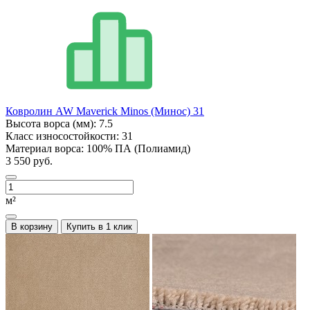
Ковролин AW Maverick Minos (Минос) 31
Высота ворса (мм):
7.5
Класс износостойкости:
31
Материал ворса:
100% ПА (Полиамид)
3 550 руб.
м²
В корзину
Купить в 1 клик