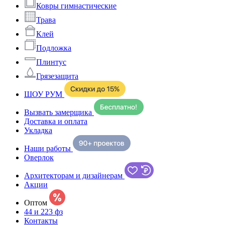
Ковры гимнастические
Трава
Клей
Подложка
Плинтус
Грязезащита
ШОУ РУМ
Вызвать замерщика
Доставка и оплата
Укладка
Наши работы
Оверлок
Архитекторам и дизайнерам
Акции
Оптом
44 и 223 фз
Контакты