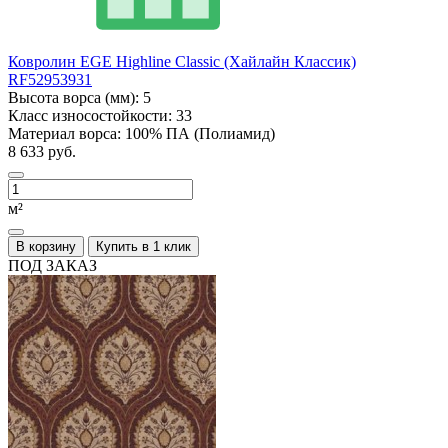
Ковролин EGE Highline Classic (Хайлайн Классик)
RF52953931
Высота ворса (мм):
5
Класс износостойкости:
33
Материал ворса:
100% ПА (Полиамид)
8 633 руб.
м²
В корзину
Купить в 1 клик
ПОД ЗАКАЗ