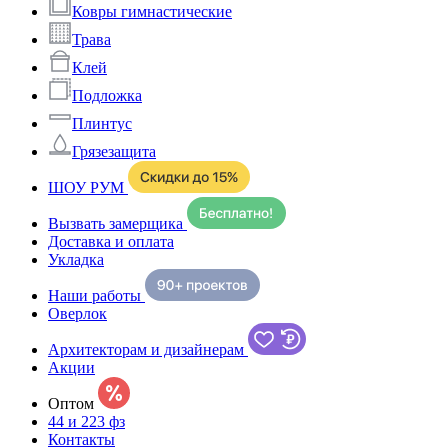
Ковры гимнастические
Трава
Клей
Подложка
Плинтус
Грязезащита
ШОУ РУМ
Вызвать замерщика
Доставка и оплата
Укладка
Наши работы
Оверлок
Архитекторам и дизайнерам
Акции
Оптом
44 и 223 фз
Контакты