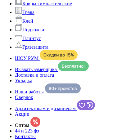
Ковры гимнастические
Трава
Клей
Подложка
Плинтус
Грязезащита
ШОУ РУМ
Вызвать замерщика
Доставка и оплата
Укладка
Наши работы
Оверлок
Архитекторам и дизайнерам
Акции
Оптом
44 и 223 фз
Контакты