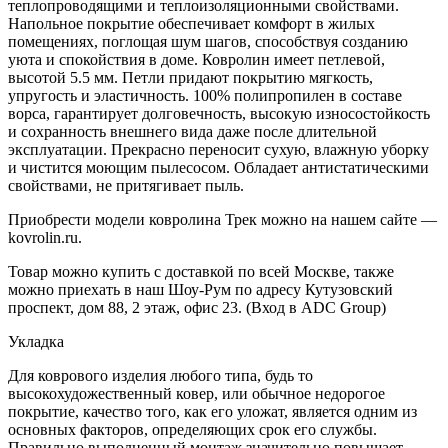
теплопроводящими и теплоизоляционными свойствами.
Напольное покрытие обеспечивает комфорт в жилых
помещениях, поглощая шум шагов, способствуя созданию
уюта и спокойствия в доме. Ковролин имеет петлевой,
высотой 5.5 мм. Петли придают покрытию мягкость,
упругость и эластичность. 100% полипропилен в составе
ворса, гарантирует долговечность, высокую износостойкость
и сохранность внешнего вида даже после длительной
эксплуатации. Прекрасно переносит сухую, влажную уборку
и чистится моющим пылесосом. Обладает антистатическими
свойствами, не притягивает пыль.
Приобрести модели ковролина Трек можно на нашем сайте —
kovrolin.ru.
Товар можно купить с доставкой по всей Москве, также
можно приехать в наш Шоу-Рум по адресу Кутузовский
проспект, дом 88, 2 этаж, офис 23. (Вход в ADC Group)
Укладка
Для коврового изделия любого типа, будь то
высокохудожественный ковер, или обычное недорогое
покрытие, качество того, как его уложат, является одним из
основных факторов, определяющих срок его службы.
Правильно выполненный монтаж значительно повышает