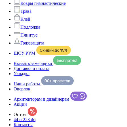
Ковры гимнастические
Трава
Клей
Подложка
Плинтус
Грязезащита
ШОУ РУМ
Вызвать замерщика
Доставка и оплата
Укладка
Наши работы
Оверлок
Архитекторам и дизайнерам
Акции
Оптом
44 и 223 фз
Контакты