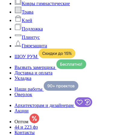
Ковры гимнастические
Трава
Клей
Подложка
Плинтус
Грязезащита
ШОУ РУМ
Вызвать замерщика
Доставка и оплата
Укладка
Наши работы
Оверлок
Архитекторам и дизайнерам
Акции
Оптом
44 и 223 фз
Контакты