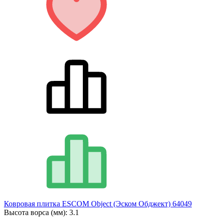
Ковровая плитка ESCOM Object (Эском Обджект) 64049
Высота ворса (мм):
3.1