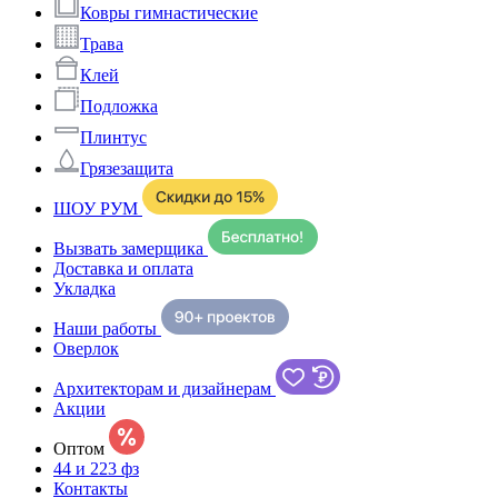
Ковры гимнастические
Трава
Клей
Подложка
Плинтус
Грязезащита
ШОУ РУМ
Вызвать замерщика
Доставка и оплата
Укладка
Наши работы
Оверлок
Архитекторам и дизайнерам
Акции
Оптом
44 и 223 фз
Контакты