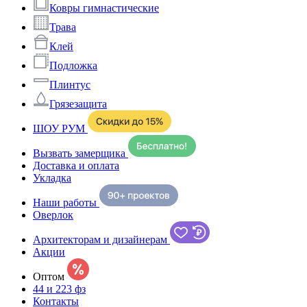
Ковры гимнастические
Трава
Клей
Подложка
Плинтус
Грязезащита
ШОУ РУМ
Вызвать замерщика
Доставка и оплата
Укладка
Наши работы
Оверлок
Архитекторам и дизайнерам
Акции
Оптом
44 и 223 фз
Контакты