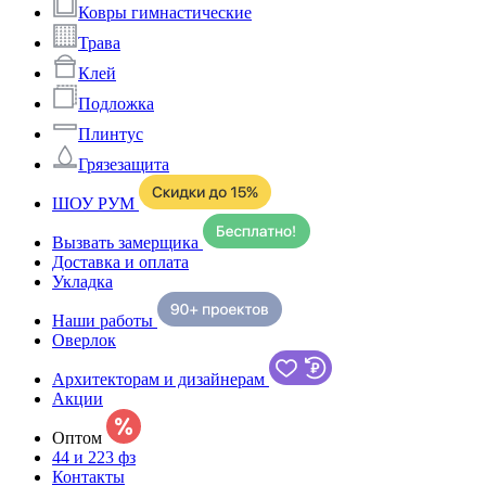
Ковры гимнастические
Трава
Клей
Подложка
Плинтус
Грязезащита
ШОУ РУМ
Вызвать замерщика
Доставка и оплата
Укладка
Наши работы
Оверлок
Архитекторам и дизайнерам
Акции
Оптом
44 и 223 фз
Контакты