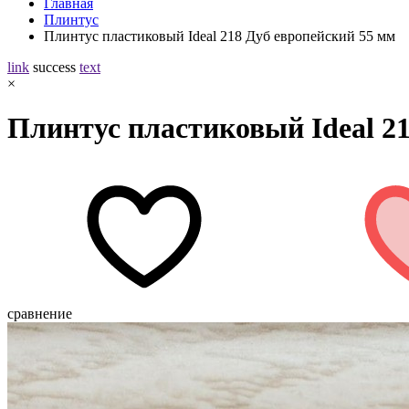
Главная
Плинтус
Плинтус пластиковый Ideal 218 Дуб европейский 55 мм
link
success
text
×
Плинтус пластиковый Ideal 2
сравнение