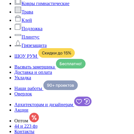
Ковры гимнастические
Трава
Клей
Подложка
Плинтус
Грязезащита
ШОУ РУМ
Вызвать замерщика
Доставка и оплата
Укладка
Наши работы
Оверлок
Архитекторам и дизайнерам
Акции
Оптом
44 и 223 фз
Контакты