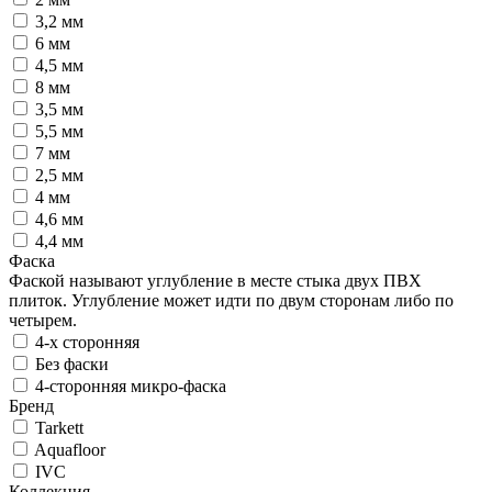
3,2 мм
6 мм
4,5 мм
8 мм
3,5 мм
5,5 мм
7 мм
2,5 мм
4 мм
4,6 мм
4,4 мм
Фаска
Фаской называют углубление в месте стыка двух ПВХ
плиток. Углубление может идти по двум сторонам либо по
четырем.
4-х сторонняя
Без фаски
4-сторонняя микро-фаска
Бренд
Tarkett
Aquafloor
IVC
Коллекция