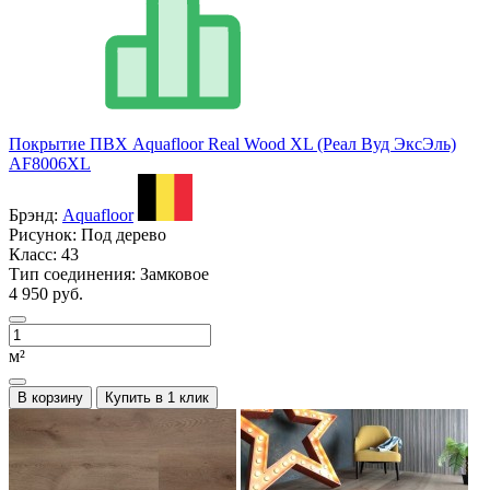
Покрытие ПВХ Aquafloor Real Wood XL (Реал Вуд ЭксЭль)
AF8006XL
Брэнд:
Aquafloor
Рисунок:
Под дерево
Класс:
43
Тип соединения:
Замковое
4 950 руб.
м²
В корзину
Купить в 1 клик