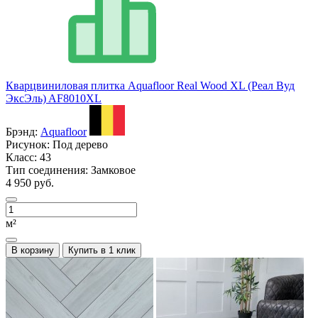
Кварцвиниловая плитка Aquafloor Real Wood XL (Реал Вуд
ЭксЭль) AF8010XL
Брэнд:
Aquafloor
Рисунок:
Под дерево
Класс:
43
Тип соединения:
Замковое
4 950 руб.
м²
В корзину
Купить в 1 клик