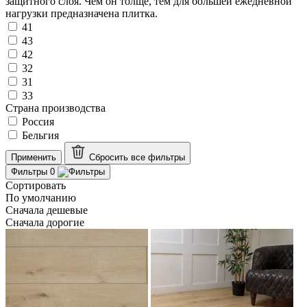
защитного слоя. Чем он толще, тем для большей ежедневной
нагрузки предназначена плитка.
41
43
42
32
31
33
Страна производства
Россия
Бельгия
Применить
Сбросить все
фильтры
Фильтры
0
Сортировать
По умолчанию
Сначала дешевые
Сначала дорогие