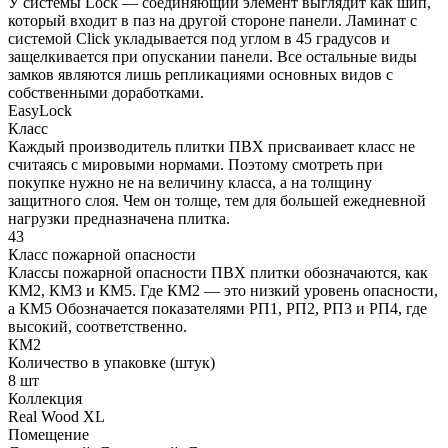
У системы Lock — соединяющий элемент выглядит как шип,
который входит в паз на другой стороне панели. Ламинат с
системой Click укладывается под углом в 45 градусов и
защелкивается при опускании панели. Все остальные виды
замков являются лишь репликациями основных видов с
собственными доработками.
EasyLock
Класс
Каждый производитель плитки ПВХ присваивает класс не
считаясь с мировыми нормами. Поэтому смотреть при
покупке нужно не на величину класса, а на толщину
защитного слоя. Чем он толще, тем для большей ежедневной
нагрузки предназначена плитка.
43
Класс пожарной опасности
Классы пожарной опасности ПВХ плитки обозначаются, как
КМ2, КМ3 и КМ5. Где КМ2 — это низкий уровень опасности,
а КМ5 Обозначается показателями РП1, РП2, РП3 и РП4, где
высокий, соответственно.
КМ2
Количество в упаковке (штук)
8 шт
Коллекция
Real Wood XL
Помещение