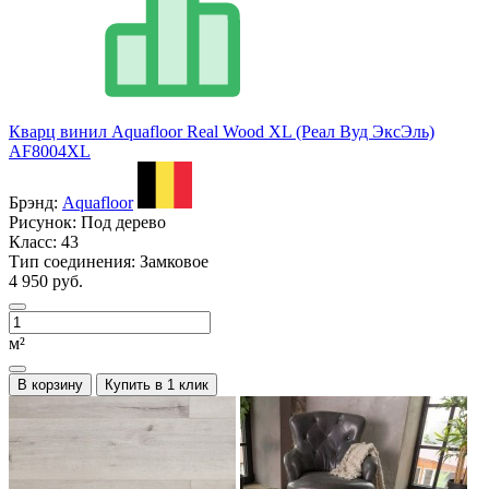
Кварц винил Aquafloor Real Wood XL (Реал Вуд ЭксЭль)
AF8004XL
Брэнд:
Aquafloor
Рисунок:
Под дерево
Класс:
43
Тип соединения:
Замковое
4 950 руб.
м²
В корзину
Купить в 1 клик