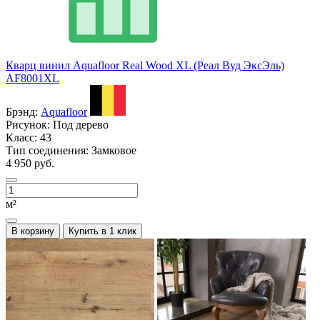
Кварц винил Aquafloor Real Wood XL (Реал Вуд ЭксЭль)
AF8001XL
Брэнд:
Aquafloor
Рисунок:
Под дерево
Класс:
43
Тип соединения:
Замковое
4 950 руб.
м²
В корзину
Купить в 1 клик