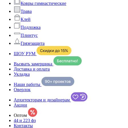
Ковры гимнастические
Трава
Клей
Подложка
Плинтус
Грязезащита
ШОУ РУМ
Вызвать замерщика
Доставка и оплата
Укладка
Наши работы
Оверлок
Архитекторам и дизайнерам
Акции
Оптом
44 и 223 фз
Контакты