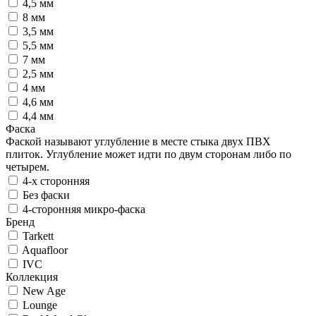
4,5 мм
8 мм
3,5 мм
5,5 мм
7 мм
2,5 мм
4 мм
4,6 мм
4,4 мм
Фаска
Фаской называют углубление в месте стыка двух ПВХ
плиток. Углубление может идти по двум сторонам либо по
четырем.
4-х сторонняя
Без фаски
4-сторонняя микро-фаска
Бренд
Tarkett
Aquafloor
IVC
Коллекция
New Age
Lounge