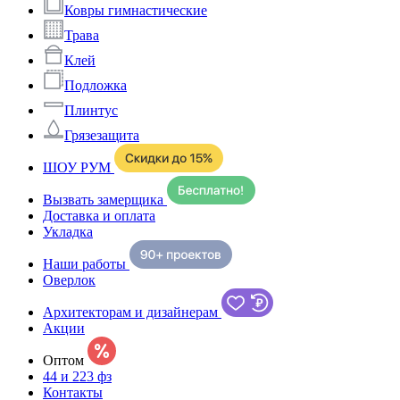
Ковры гимнастические
Трава
Клей
Подложка
Плинтус
Грязезащита
ШОУ РУМ
Вызвать замерщика
Доставка и оплата
Укладка
Наши работы
Оверлок
Архитекторам и дизайнерам
Акции
Оптом
44 и 223 фз
Контакты