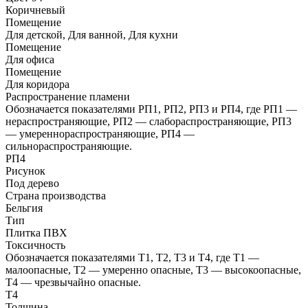
Коричневый
Помещение
Для детской, Для ванной, Для кухни
Помещение
Для офиса
Помещение
Для коридора
Распространение пламени
Обозначается показателями РП1, РП2, РП3 и РП4, где РП1 —
нераспространяющие, РП2 — слабораспространяющие, РП3
— умереннораспространяющие, РП4 —
сильнораспространяющие.
РП4
Рисунок
Под дерево
Страна производства
Бельгия
Тип
Плитка ПВХ
Токсичность
Обозначается показателями Т1, Т2, Т3 и Т4, где Т1 —
малоопасные, Т2 — умеренно опасные, Т3 — высокоопасные,
Т4 — чрезвычайно опасные.
Т4
Толщина