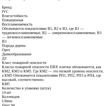
Бренд
IVC
Влагостойкость
Повышенная
Воспламеняемость
Обозначается показателями В1, В2 и В3, где В1 —
трудновоспламеняемые, В2 — умеренновоспламеняемые, В3
— легковоспламеняемые.
В3
Порода дерева
Орех
Дымообразование
Д3
Класс пожарной опасности
Классы пожарной опасности ПВХ плитки обозначаются, как
КМ2, КМ3 и КМ5. Где КМ2 — это низкий уровень опасности,
а КМ5 Обозначается показателями РП1, РП2, РП3 и РП4, где
высокий, соответственно.
КМ5
Количество в упаковке (штук)
14 шт
Коллекция
Ultimo
Цвет 94