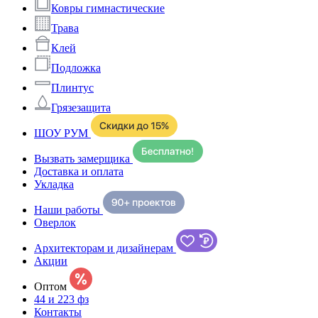
Ковры гимнастические
Трава
Клей
Подложка
Плинтус
Грязезащита
ШОУ РУМ
Вызвать замерщика
Доставка и оплата
Укладка
Наши работы
Оверлок
Архитекторам и дизайнерам
Акции
Оптом
44 и 223 фз
Контакты