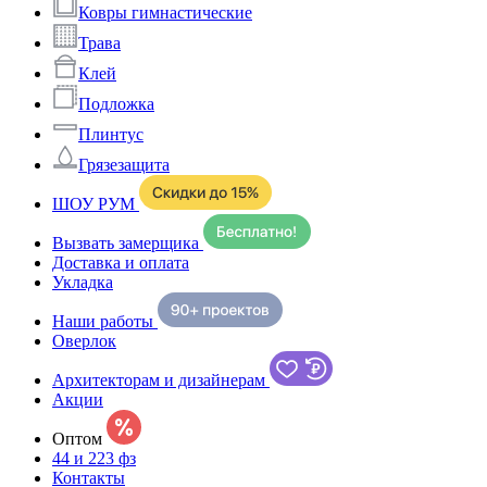
Ковры гимнастические
Трава
Клей
Подложка
Плинтус
Грязезащита
ШОУ РУМ
Вызвать замерщика
Доставка и оплата
Укладка
Наши работы
Оверлок
Архитекторам и дизайнерам
Акции
Оптом
44 и 223 фз
Контакты