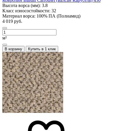
Ковролин Balsan Carrousel (Балсан Карусель) 430
Высота ворса (мм):
3.8
Класс износостойкости:
32
Материал ворса:
100% ПА (Полиамид)
4 019 руб.
м²
В корзину
Купить в 1 клик