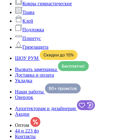
Ковры гимнастические
Трава
Клей
Подложка
Плинтус
Грязезащита
ШОУ РУМ
Вызвать замерщика
Доставка и оплата
Укладка
Наши работы
Оверлок
Архитекторам и дизайнерам
Акции
Оптом
44 и 223 фз
Контакты