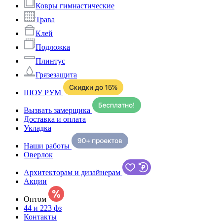
Ковры гимнастические
Трава
Клей
Подложка
Плинтус
Грязезащита
ШОУ РУМ
Вызвать замерщика
Доставка и оплата
Укладка
Наши работы
Оверлок
Архитекторам и дизайнерам
Акции
Оптом
44 и 223 фз
Контакты