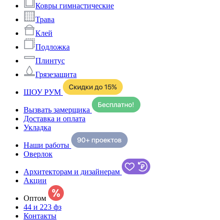
Ковры гимнастические
Трава
Клей
Подложка
Плинтус
Грязезащита
ШОУ РУМ
Вызвать замерщика
Доставка и оплата
Укладка
Наши работы
Оверлок
Архитекторам и дизайнерам
Акции
Оптом
44 и 223 фз
Контакты