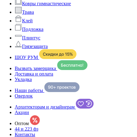
Ковры гимнастические
Трава
Клей
Подложка
Плинтус
Грязезащита
ШОУ РУМ
Вызвать замерщика
Доставка и оплата
Укладка
Наши работы
Оверлок
Архитекторам и дизайнерам
Акции
Оптом
44 и 223 фз
Контакты