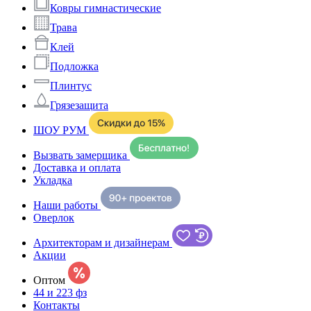
Ковры гимнастические
Трава
Клей
Подложка
Плинтус
Грязезащита
ШОУ РУМ
Вызвать замерщика
Доставка и оплата
Укладка
Наши работы
Оверлок
Архитекторам и дизайнерам
Акции
Оптом
44 и 223 фз
Контакты