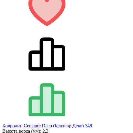
Ковролин Centaure Deco (Кентавр Деко) 748
Высота ворса (мм):
2.3