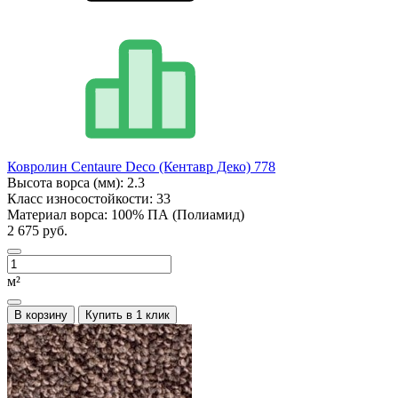
Ковролин Centaure Deco (Кентавр Деко) 778
Высота ворса (мм):
2.3
Класс износостойкости:
33
Материал ворса:
100% ПА (Полиамид)
2 675 руб.
м²
В корзину
Купить в 1 клик