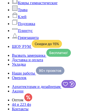
Ковры гимнастические
Трава
Клей
Подложка
Плинтус
Грязезащита
ШОУ РУМ
Вызвать замерщика
Доставка и оплата
Укладка
Наши работы
Оверлок
Архитекторам и дизайнерам
Акции
Оптом
44 и 223 фз
Контакты