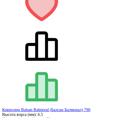
Ковролин Balsan Balmoral (Балсан Балморал) 790
Высота ворса (мм):
6.5