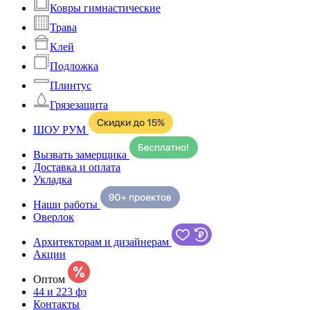
Ковры гимнастические
Трава
Клей
Подложка
Плинтус
Грязезащита
ШОУ РУМ
Вызвать замерщика
Доставка и оплата
Укладка
Наши работы
Оверлок
Архитекторам и дизайнерам
Акции
Оптом
44 и 223 фз
Контакты