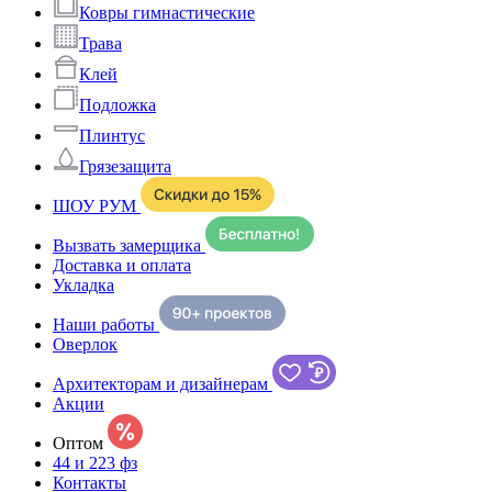
Ковры гимнастические
Трава
Клей
Подложка
Плинтус
Грязезащита
ШОУ РУМ
Вызвать замерщика
Доставка и оплата
Укладка
Наши работы
Оверлок
Архитекторам и дизайнерам
Акции
Оптом
44 и 223 фз
Контакты