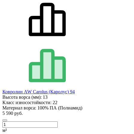
Ковролин AW Carolus (Каролус) 94
Высота ворса (мм):
13
Класс износостойкости:
22
Материал ворса:
100% ПА (Полиамид)
5 590 руб.
м²