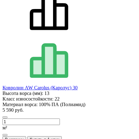
Ковролин AW Carolus (Каролус) 30
Высота ворса (мм):
13
Класс износостойкости:
22
Материал ворса:
100% ПА (Полиамид)
5 590 руб.
м²