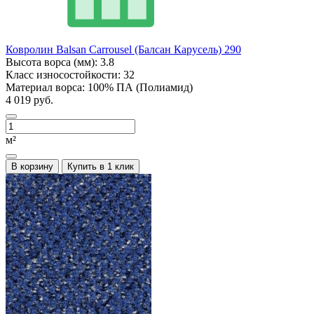
Ковролин Balsan Carrousel (Балсан Карусель) 290
Высота ворса (мм):
3.8
Класс износостойкости:
32
Материал ворса:
100% ПА (Полиамид)
4 019 руб.
м²
В корзину
Купить в 1 клик