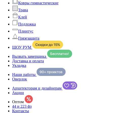
Ковры гимнастические
Трава
Клей
Подложка
Плинтус
Грязезащита
ШОУ РУМ
Вызвать замерщика
Доставка и оплата
Укладка
Наши работы
Оверлок
Архитекторам и дизайнерам
Акции
Оптом
44 и 223 фз
Контакты