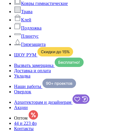
Ковры гимнастические
Трава
Клей
Подложка
Плинтус
Грязезащита
ШОУ РУМ
Вызвать замерщика
Доставка и оплата
Укладка
Наши работы
Оверлок
Архитекторам и дизайнерам
Акции
Оптом
44 и 223 фз
Контакты