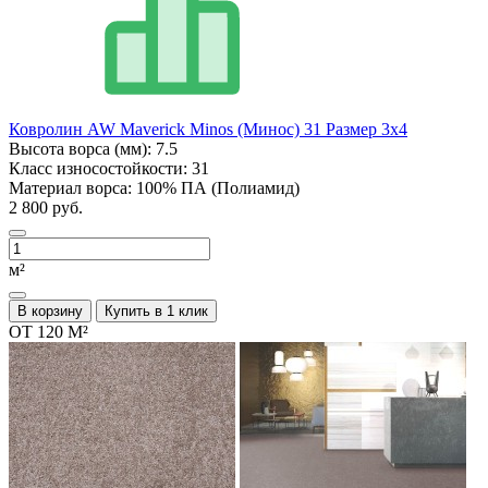
Ковролин AW Maverick Minos (Минос) 31 Размер 3х4
Высота ворса (мм):
7.5
Класс износостойкости:
31
Материал ворса:
100% ПА (Полиамид)
2 800 руб.
м²
В корзину
Купить в 1 клик
ОТ 120 М²