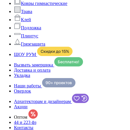
Ковры гимнастические
Трава
Клей
Подложка
Плинтус
Грязезащита
ШОУ РУМ
Вызвать замерщика
Доставка и оплата
Укладка
Наши работы
Оверлок
Архитекторам и дизайнерам
Акции
Оптом
44 и 223 фз
Контакты