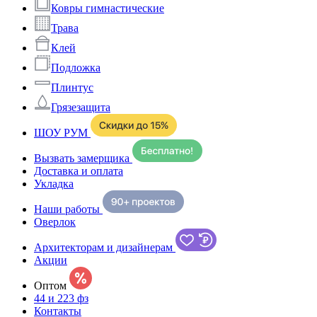
Ковры гимнастические
Трава
Клей
Подложка
Плинтус
Грязезащита
ШОУ РУМ
Вызвать замерщика
Доставка и оплата
Укладка
Наши работы
Оверлок
Архитекторам и дизайнерам
Акции
Оптом
44 и 223 фз
Контакты