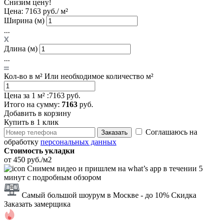
Снизим цену!
Цена:
7163 руб./ м²
Ширина (м)
...
Длина (м)
...
Кол-во в м²
Или необходимое количество м²
Цена за 1 м² :
7163 руб.
Итого
на сумму
:
7163
руб.
Добавить в корзину
Купить в 1 клик
Соглашаюсь на
Заказать
обработку
персональных данных
Стоимость укладки
от 450 руб./м2
Снимем видео и пришлем на what’s app в течении 5
минут с подробным обзором
Самый большой шоурум в Москве
- до 10% Скидка
Заказать замерщика