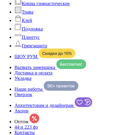
Ковры гимнастические
Трава
Клей
Подложка
Плинтус
Грязезащита
ШОУ РУМ
Вызвать замерщика
Доставка и оплата
Укладка
Наши работы
Оверлок
Архитекторам и дизайнерам
Акции
Оптом
44 и 223 фз
Контакты