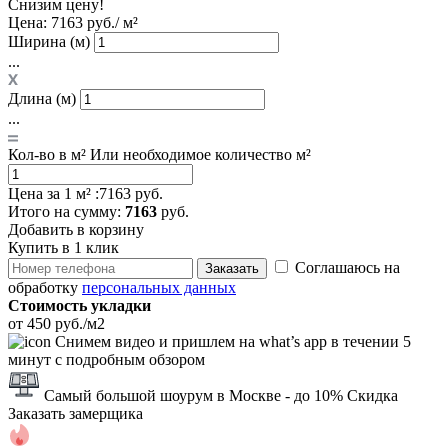
Снизим цену!
Цена:
7163 руб./ м²
Ширина (м)
...
Длина (м)
...
Кол-во в м²
Или необходимое количество м²
Цена за 1 м² :
7163 руб.
Итого
на сумму
:
7163
руб.
Добавить в корзину
Купить в 1 клик
Соглашаюсь на
Заказать
обработку
персональных данных
Стоимость укладки
от 450 руб./м2
Снимем видео и пришлем на what’s app в течении 5
минут с подробным обзором
Самый большой шоурум в Москве
- до 10% Скидка
Заказать замерщика