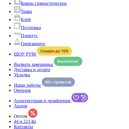
Ковры гимнастические
Трава
Клей
Подложка
Плинтус
Грязезащита
ШОУ РУМ
Вызвать замерщика
Доставка и оплата
Укладка
Наши работы
Оверлок
Архитекторам и дизайнерам
Акции
Оптом
44 и 223 фз
Контакты