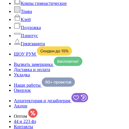
Ковры гимнастические
Трава
Клей
Подложка
Плинтус
Грязезащита
ШОУ РУМ
Вызвать замерщика
Доставка и оплата
Укладка
Наши работы
Оверлок
Архитекторам и дизайнерам
Акции
Оптом
44 и 223 фз
Контакты