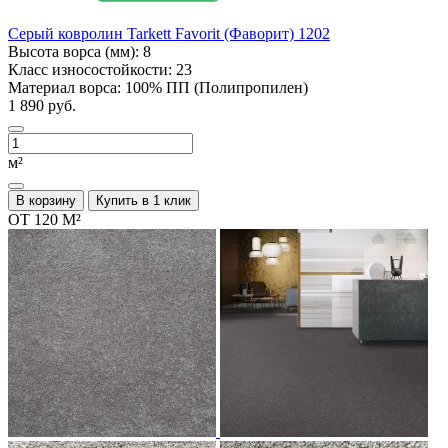
Серый ковролин Tarkett Favorit (Фаворит) 1202
Высота ворса (мм):
8
Класс износостойкости:
23
Материал ворса:
100% ПП (Полипропилен)
1 890 руб.
м²
В корзину
Купить в 1 клик
ОТ 120 М²