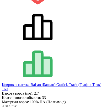
Ковровая плитка Balsan (Балсан) Grafick Track (График Трэк)
160
Высота ворса (мм):
2.7
Класс износостойкости:
33
Материал ворса:
100% ПА (Полиамид)
4 014 руб.