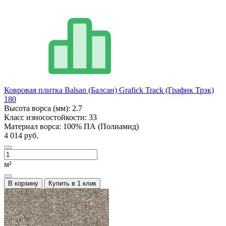
Ковровая плитка Balsan (Балсан) Grafick Track (График Трэк)
180
Высота ворса (мм):
2.7
Класс износостойкости:
33
Материал ворса:
100% ПА (Полиамид)
4 014 руб.
м²
В корзину
Купить в 1 клик