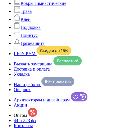
Ковры гимнастические
Трава
Клей
Подложка
Плинтус
Грязезащита
ШОУ РУМ
Вызвать замерщика
Доставка и оплата
Укладка
Наши работы
Оверлок
Архитекторам и дизайнерам
Акции
Оптом
44 и 223 фз
Контакты