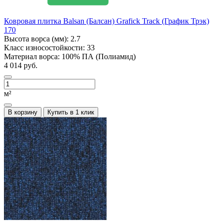
Ковровая плитка Balsan (Балсан) Grafick Track (График Трэк)
170
Высота ворса (мм):
2.7
Класс износостойкости:
33
Материал ворса:
100% ПА (Полиамид)
4 014 руб.
м²
В корзину
Купить в 1 клик