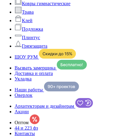
Ковры гимнастические
Трава
Клей
Подложка
Плинтус
Грязезащита
ШОУ РУМ
Вызвать замерщика
Доставка и оплата
Укладка
Наши работы
Оверлок
Архитекторам и дизайнерам
Акции
Оптом
44 и 223 фз
Контакты